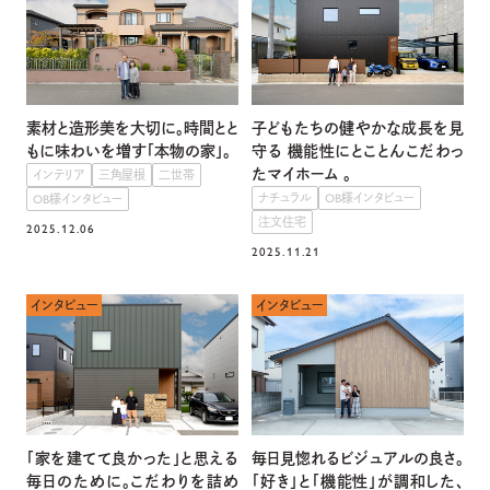
素材と造形美を大切に。時間とと
子どもたちの健やかな成長を見
もに味わいを増す「本物の家」。
守る 機能性にとことんこだわっ
たマイホーム 。
インテリア
三角屋根
二世帯
ナチュラル
OB様インタビュー
OB様インタビュー
注文住宅
2025.12.06
2025.11.21
インタビュー
インタビュー
「家を建てて良かった」と思える
毎日見惚れるビジュアルの良さ。
毎日のために。こだわりを詰め
「好き」と「機能性」が調和した、