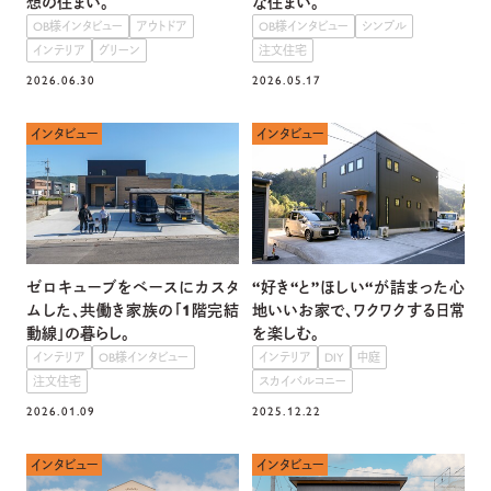
想の住まい。
な住まい。
OB様インタビュー
アウトドア
OB様インタビュー
シンプル
インテリア
グリーン
注文住宅
2026.06.30
2026.05.17
インタビュー
インタビュー
ゼロキューブをベースにカスタ
“好き“と”ほしい“が詰まった心
ムした、共働き家族の「1階完結
地いいお家で、ワクワクする日常
動線」の暮らし。
を楽しむ。
インテリア
OB様インタビュー
インテリア
DIY
中庭
注文住宅
スカイバルコニー
2026.01.09
2025.12.22
インタビュー
インタビュー