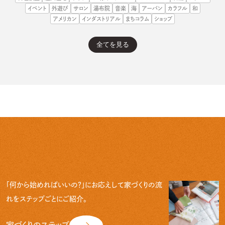
イベント
外遊び
サロン
湯布院
音楽
海
アーバン
カラフル
和
アメリカン
インダストリアル
まちコラム
ショップ
「何から始めればいいの？」にお応えして
家づくりの流
れをステップごとにご紹介。
家づくりのステップ