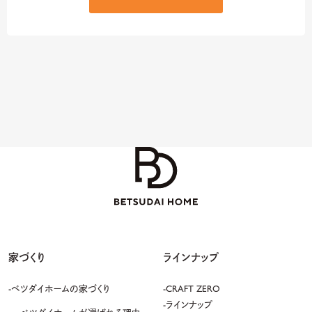
た、法で定める場合やお客様とのご契約内容の達成に必要な場合等を除き、あ
らかじめお客様の同意を得ることなく、お客様の個人情報を第三者へ提供いた
しません。
2.
個人情報の利用について
当社が取得し保有する個人情報は以下の目的のために利用いたします。
① 戸建住宅・事務所・店舗・倉庫等の工事請負（新築、リフォーム）の事業に関
する契約の履行および情 報・サービスの提供
② 不動産関連事業（賃貸・分譲・開発・管理・売買・仲介・受託販売）、建築土木
工事の請負・設計・監理事業、ホテル事業に関する契約の履行および情報・サ
ービスの提供
③ 入居者に対する各種サービス（各種保険、引越し、物品販売）のご案内・ご提
供
④ 情報・サービスの提供のための郵便物、電話、電子メール、訪問等による営
業活動、アフターサービス及 びマーケティング活動。顧客動向分析又は商品開
発等の調査分析。
⑤ 弊社がインターネット上で実施するお客様向けサービスのご提供。
⑥ 顧客会員組織の管理・運営
家づくり
ラインナップ
⑦ 緊急時の連絡
⑧ 採用応募者様の個人情報の場合は、選考に関するご連絡や書類等の送付。
ベツダイホームの家づくり
CRAFT ZERO
採用活動の基礎資料。
⑨ その他、①～⑧の各目的に付随・関連する目的
ラインナップ