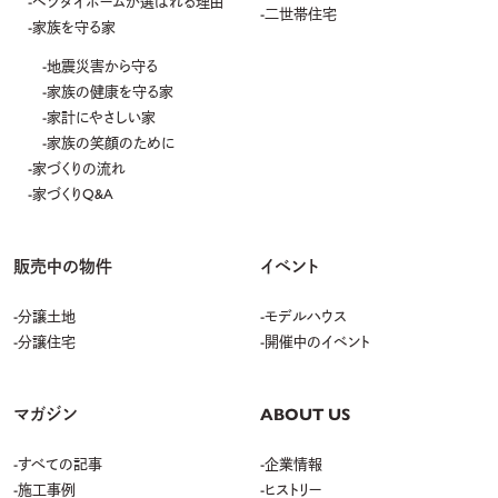
ベツダイホームが選ばれる理由
二世帯住宅
家族を守る家
3.
個人情報の安全管理について
地震災害から守る
当社は、取り扱う個人情報の漏洩、滅失またはき損の防止、その他の個人情報
の安全管理のために必要かつ適切な措置を講じます。
家族の健康を守る家
家計にやさしい家
4.
個人情報の委託について
家族の笑顔のために
家づくりの流れ
当社は、個人情報の取り扱いの全部または一部を第三者に委託する場合は、当
家づくりQ&A
該第三者について厳正な調査を行い、取り扱いを委託された個人情報の安全
管理が図られるよう当該第三者に対する必要かつ適切な監督を行います。
5.
個人情報の第三者提供
販売中の物件
イベント
当社は、利用目的の達成に必要となる範囲内において、お客様の個人情報を施
分譲土地
モデルハウス
工会社・下請企業・金融機関・各士業などの関係者へ提供する場合がございま
分譲住宅
開催中のイベント
す。個人情報の保護に関する法律、その他の関係法令で認められる範囲のほ
か利用目的の達成に必要な範囲で、氏名・住所・電話番号・非常時の連絡先等
の所要項目を提供いたします。なお、第三者提供にあたっては、機密保持のた
め必要な措置を講じます。また、個人データの第三者への提供に関して、お客
マガジン
ABOUT US
様から提供停止のご請求があれば、第三者提供を停止します。ただし、サービス
提供上、またはご契約の履行上、管理上の支障が生じる可能性がございます。
すべての記事
企業情報
施工事例
ヒストリー
6.
個人情報の共同利用