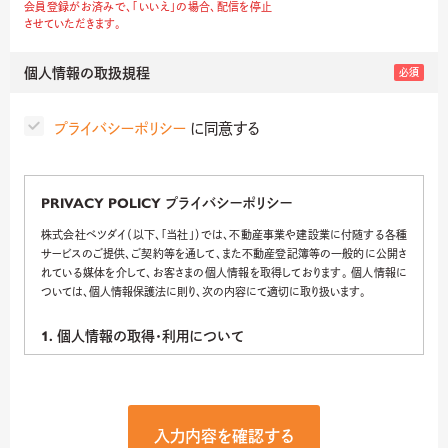
会員登録がお済みで、「いいえ」の場合、配信を停止
させていただきます。
個人情報の取扱規程
必須
プライバシーポリシー
に同意する
PRIVACY POLICY プライバシーポリシー
株式会社ベツダイ（以下、「当社」）では、不動産事業や建設業に付随する各種
サービスのご提供、ご契約等を通して、また不動産登記簿等の一般的に公開さ
れている媒体を介して、お客さまの個人情報を取得しております。 個人情報に
ついては、個人情報保護法に則り、次の内容にて適切に取り扱います。
1.
個人情報の取得・利用について
当社は、お客様から個人情報を取得する場合には、その利用目的をあらかじめ
お知らせ又は公表して、適法かつ公正な手段により取得いたします。また、当社
は、お客様の個人情報の利用目的を特定し、その目的の達成に必要な範囲内
においてのみ、適正に利用します。ご本人から事前のご承諾をいただいた場合
や法で定める場合を除き、公表した利用目的以外の利用はいたしません。 ま