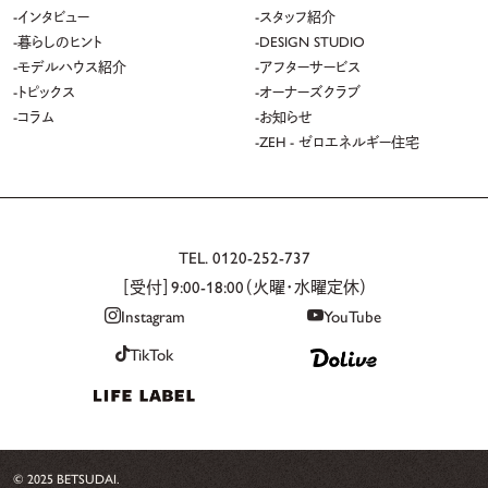
インタビュー
スタッフ紹介
当社が保有する個人情報は、以下のとおり共同利用させていただきます。
暮らしのヒント
DESIGN STUDIO
モデルハウス紹介
アフターサービス
6-1. 共同利用する個人情報の項目
トピックス
オーナーズクラブ
氏名、住所、電話番号、生年月日、性別、各種アカウント情報、電子メールアドレ
コラム
お知らせ
ス、その他利用目的に必要な項目
ZEH - ゼロエネルギー住宅
6-2. 共同利用者の範囲
以下、グループ企業
株式会社マンションスタイルクリエイト（大分県大分市向原東 2 丁目 2 番 30）
TEL.
0120-252-737
※一部サービスサイトにおいて、上記以外の範囲で共同利用させていただく場
合がございます。当該サービスサイトのプライバシーポリシーに詳細を記載して
［受付］9:00-18:00（火曜・水曜定休）
おりますのでご確認ください。
Instagram
YouTube
TikTok
6-3. 利用目的
「2.個人情報の利用目的について」に同じ
6-4. 共同利用責任者
株式会社ベツダイ（大分県大分市向原東 2 丁目 2 番 30 号）
© 2025 BETSUDAI.