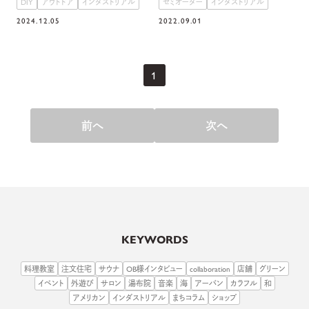
DIY
アウトドア
インダストリアル
セミオーダー
インダストリアル
2024.12.05
2022.09.01
1
前へ
次へ
KEYWORDS
料理教室
注文住宅
サウナ
OB様インタビュー
collaboration
店舗
グリーン
イベント
外遊び
サロン
湯布院
音楽
海
アーバン
カラフル
和
アメリカン
インダストリアル
まちコラム
ショップ