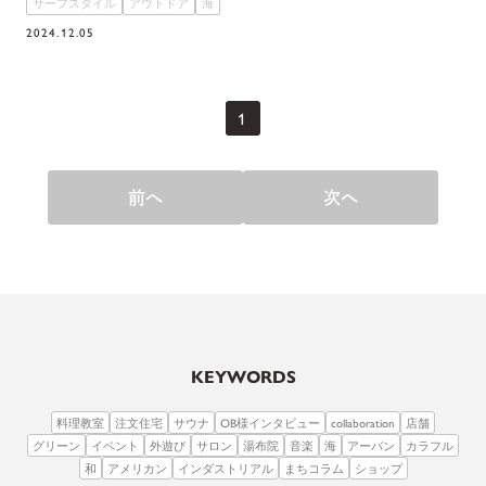
サーフスタイル
アウトドア
海
2024.12.05
1
前へ
次へ
KEYWORDS
料理教室
注文住宅
サウナ
OB様インタビュー
collaboration
店舗
グリーン
イベント
外遊び
サロン
湯布院
音楽
海
アーバン
カラフル
和
アメリカン
インダストリアル
まちコラム
ショップ