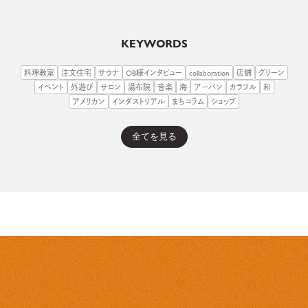
KEYWORDS
料理教室
注文住宅
サウナ
OB様インタビュー
collaboration
店舗
グリーン
イベント
外遊び
サロン
湯布院
音楽
海
アーバン
カラフル
和
アメリカン
インダストリアル
まちコラム
ショップ