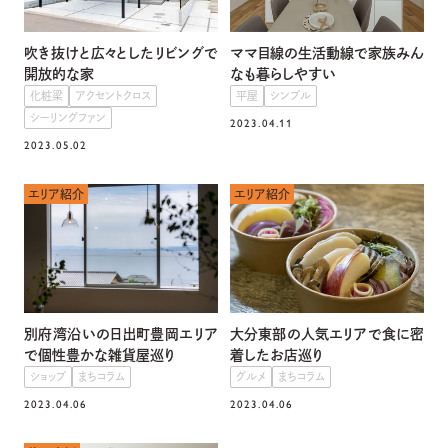
吹き抜けと広々としたリビングで
ママ目線の生活動線で家族みん
開放的な家
なも暮らしやすい
化粧梁
アクセントクロス
平屋
シンプル
シーリングファン
2023.04.11
2023.05.02
エリア紹介
エリア紹介
別府湾沿いの日出町豊岡エリア
大分東部の人気エリアで食に密
で個性豊かな雑貨屋巡り
着したお店巡り
ショップ
まちコラム
グルメ
まちコラム
2023.04.06
2023.04.06