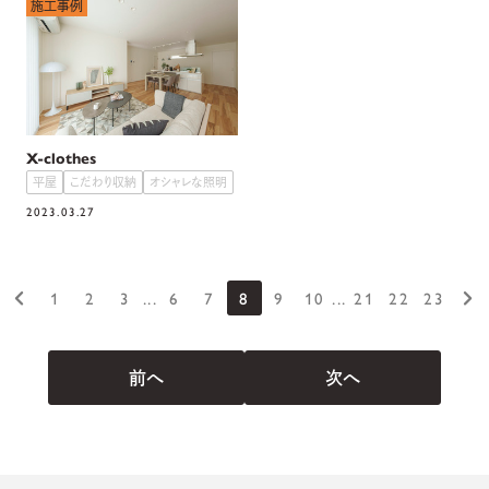
施工事例
X-clothes
平屋
こだわり収納
オシャレな照明
2023.03.27
1
2
3
...
6
7
8
9
10
...
21
22
23
前へ
次へ