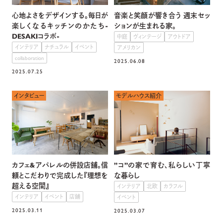
心地よさをデザインする。毎日が
音楽と笑顔が響き合う 週末セッ
楽しくなるキッチンのかたち-
ションが生まれる家。
DESAKIコラボ-
中庭
ヴィンテージ
アウトドア
インテリア
ナチュラル
イベント
アメリカン
collaboration
2025.06.08
2025.07.25
インタビュー
モデルハウス紹介
カフェ&アパレルの併設店舗。信
”コ”の家で育む、私らしい丁寧
頼とこだわりで完成した『理想を
な暮らし
超える空間』
インテリア
北欧
カラフル
インテリア
イベント
店舗
イベント
2025.03.11
2025.03.07