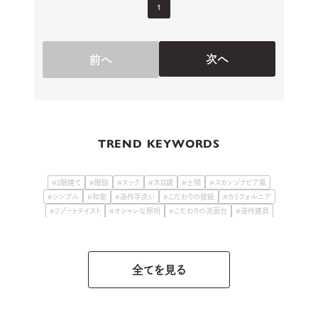
1
次へ
前へ
TREND KEYWORDS
#2階建て
#階段
#ヌック
#木目調
#土間
#スカンジナビア風
#シンプル
#和室
#造作手洗い
#こだわりの壁紙
#カリフォルニア
#リゾートテイスト
#オシャレな照明
#こだわりの洗面台
#造作建具
#古民家テイスト
#こだわりの庭
#和モダン
#こだわりキッチン
#スキップフロア・中2階
全てを見る