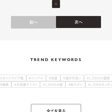
1
次へ
前へ
TREND KEYWORDS
#スカンジナビア風
#シンプル
#和室
#造作手洗い
#こだわりの壁紙
作建具
#古民家テイスト
#こだわりの庭
#和モダン
#こだわりキッチ
全てを見る