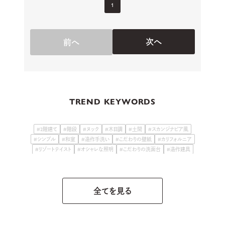
1
次へ
前へ
TREND KEYWORDS
#2階建て
#階段
#ヌック
#木目調
#土間
#スカンジナビア風
#シンプル
#和室
#造作手洗い
#こだわりの壁紙
#カリフォルニア
#リゾートテイスト
#オシャレな照明
#こだわりの洗面台
#造作建具
#古民家テイスト
#こだわりの庭
#和モダン
#こだわりキッチン
#スキップフロア・中2階
全てを見る