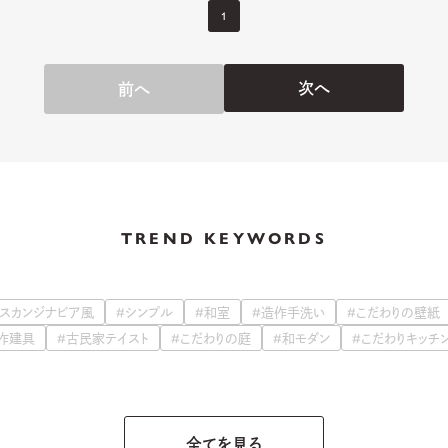
1
次へ
前へ
TREND KEYWORDS
#スカンジナビア風
#シンプル
#和室
#造作手洗い
#こだわりの壁紙
作建具
#古民家テイスト
#こだわりの庭
#和モダン
#こだわりキッチ
全てを見る