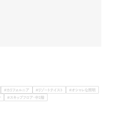
#カリフォルニア
#リゾートテイスト
#オシャレな照明
ン
#スキップフロア・中2階