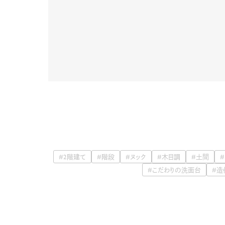
#2階建て
#階段
#ヌック
#木目調
#土間
#こだわりの洗面台
#造