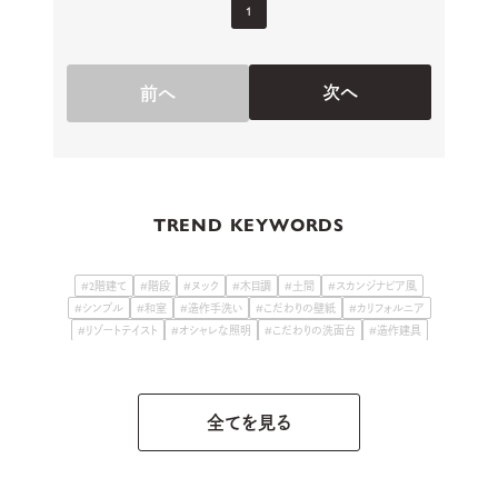
1
次へ
前へ
TREND KEYWORDS
#2階建て
#階段
#ヌック
#木目調
#土間
#スカンジナビア風
#シンプル
#和室
#造作手洗い
#こだわりの壁紙
#カリフォルニア
#リゾートテイスト
#オシャレな照明
#こだわりの洗面台
#造作建具
#古民家テイスト
#こだわりの庭
#和モダン
#こだわりキッチン
#スキップフロア・中2階
全てを見る