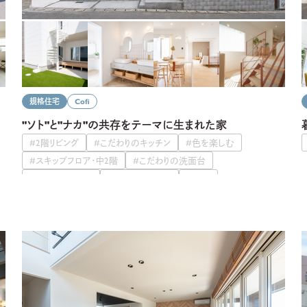
規格住宅
Cofi
"ソト"と"ナカ"の共存をテーマに生まれた家
#2階リビング
#こだわりのキッチン
#色を楽しむ
#スキップフロア・中2階
#こだわりの洗面台
#オシャレな照明
#こだわりの壁紙
#階段