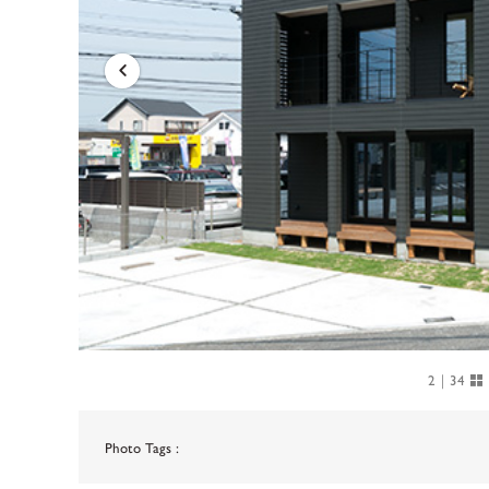
2
｜
34
Photo Tags :