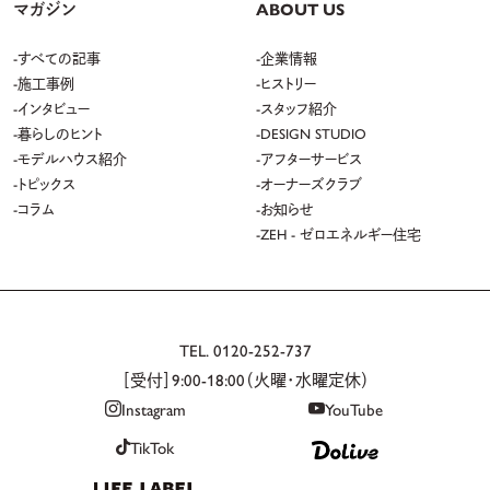
の所要項目を提供いたします。なお、第三者提供にあたっては、機密保持のた
マガジン
ABOUT US
め必要な措置を講じます。また、個人データの第三者への提供に関して、お客
様から提供停止のご請求があれば、第三者提供を停止します。ただし、サービス
すべての記事
企業情報
提供上、またはご契約の履行上、管理上の支障が生じる可能性がございます。
施工事例
ヒストリー
インタビュー
スタッフ紹介
6.
個人情報の共同利用
暮らしのヒント
DESIGN STUDIO
当社が保有する個人情報は、以下のとおり共同利用させていただきます。
モデルハウス紹介
アフターサービス
トピックス
オーナーズクラブ
6-1. 共同利用する個人情報の項目
コラム
お知らせ
氏名、住所、電話番号、生年月日、性別、各種アカウント情報、電子メールアドレ
ZEH - ゼロエネルギー住宅
ス、その他利用目的に必要な項目
6-2. 共同利用者の範囲
以下、グループ企業
株式会社マンションスタイルクリエイト（大分県大分市向原東 2 丁目 2 番 30）
TEL.
0120-252-737
［受付］9:00-18:00（火曜・水曜定休）
※一部サービスサイトにおいて、上記以外の範囲で共同利用させていただく場
合がございます。当該サービスサイトのプライバシーポリシーに詳細を記載して
Instagram
YouTube
おりますのでご確認ください。
TikTok
6-3. 利用目的