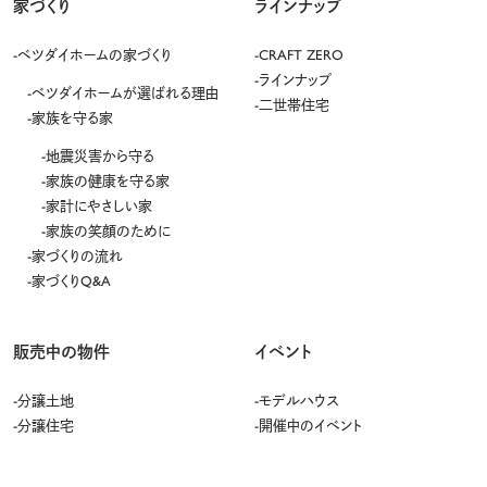
家づくり
ラインナップ
⑥ 顧客会員組織の管理・運営
⑦ 緊急時の連絡
ベツダイホームの家づくり
CRAFT ZERO
⑧ 採用応募者様の個人情報の場合は、選考に関するご連絡や書類等の送付。
ラインナップ
採用活動の基礎資料。
ベツダイホームが選ばれる理由
⑨ その他、①～⑧の各目的に付随・関連する目的
二世帯住宅
家族を守る家
3.
個人情報の安全管理について
地震災害から守る
家族の健康を守る家
当社は、取り扱う個人情報の漏洩、滅失またはき損の防止、その他の個人情報
の安全管理のために必要かつ適切な措置を講じます。
家計にやさしい家
家族の笑顔のために
4.
個人情報の委託について
家づくりの流れ
家づくりQ&A
当社は、個人情報の取り扱いの全部または一部を第三者に委託する場合は、当
該第三者について厳正な調査を行い、取り扱いを委託された個人情報の安全
管理が図られるよう当該第三者に対する必要かつ適切な監督を行います。
販売中の物件
イベント
5.
個人情報の第三者提供
分譲土地
モデルハウス
当社は、利用目的の達成に必要となる範囲内において、お客様の個人情報を施
分譲住宅
開催中のイベント
工会社・下請企業・金融機関・各士業などの関係者へ提供する場合がございま
す。個人情報の保護に関する法律、その他の関係法令で認められる範囲のほ
か利用目的の達成に必要な範囲で、氏名・住所・電話番号・非常時の連絡先等