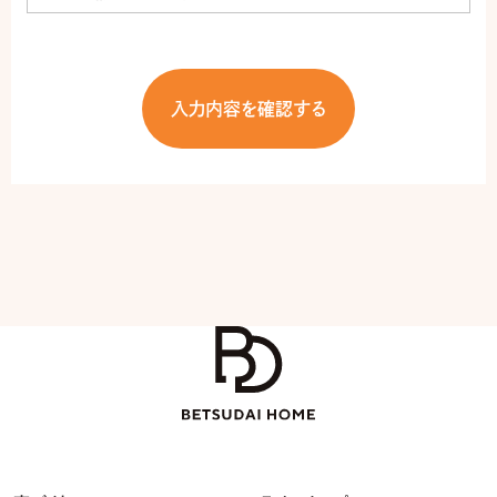
当社は、お客様から個人情報を取得する場合には、その利用目的をあらかじめ
お知らせ又は公表して、適法かつ公正な手段により取得いたします。また、当社
は、お客様の個人情報の利用目的を特定し、その目的の達成に必要な範囲内
においてのみ、適正に利用します。ご本人から事前のご承諾をいただいた場合
や法で定める場合を除き、公表した利用目的以外の利用はいたしません。 ま
た、法で定める場合やお客様とのご契約内容の達成に必要な場合等を除き、あ
らかじめお客様の同意を得ることなく、お客様の個人情報を第三者へ提供いた
しません。
2.
個人情報の利用について
当社が取得し保有する個人情報は以下の目的のために利用いたします。
① 戸建住宅・事務所・店舗・倉庫等の工事請負（新築、リフォーム）の事業に関
する契約の履行および情 報・サービスの提供
② 不動産関連事業（賃貸・分譲・開発・管理・売買・仲介・受託販売）、建築土木
工事の請負・設計・監理事業、ホテル事業に関する契約の履行および情報・サ
ービスの提供
③ 入居者に対する各種サービス（各種保険、引越し、物品販売）のご案内・ご提
供
④ 情報・サービスの提供のための郵便物、電話、電子メール、訪問等による営
業活動、アフターサービス及 びマーケティング活動。顧客動向分析又は商品開
発等の調査分析。
⑤ 弊社がインターネット上で実施するお客様向けサービスのご提供。